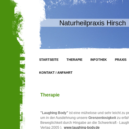
Naturheilpraxis Hirsch
STARTSEITE
THERAPIE
INFOTHEK
PRAXIS
KONTAKT / ANFAHRT
Therapie
"Laughing Body"
ist eine mühelose und sehr leicht zu p
um in der Ausdehnung unsere
Grenzenlosigkeit
zu erfa
Beweglichkeit durch Hingabe an die Schwerkraft - Laugh
Verlag 2005 ).
www.laughing-body.de