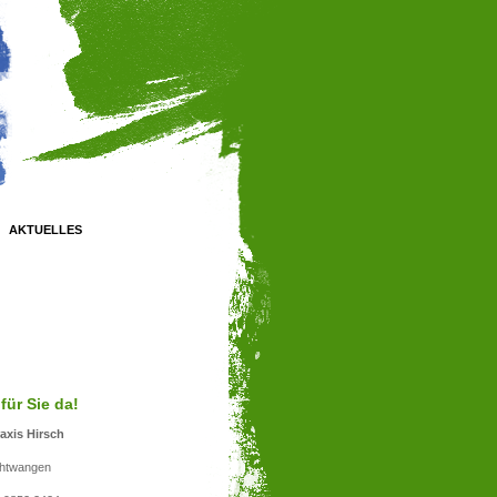
AKTUELLES
für Sie da!
axis Hirsch
htwangen