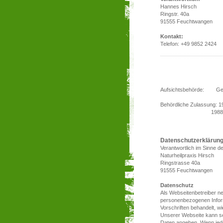
Hannes Hirsch
Ringstr. 40a
91555 Feuchtwangen
Kontakt:
Telefon: +49 9852 2424
Aufsichtsbehörde: Ges
Behördliche Zulassung: 
1988 (Monika Bos
Datenschutzerklärun
Verantwortlich im Sinne 
Naturheilpraxis Hirsch
Ringstrasse 40a
91555 Feuchtwangen
Datenschutz
Als Webseitenbetreiber ne
personenbezogenen Infor
Vorschriften behandelt, wi
Unserer Webseite kann se
Daten angeben. Wenn jedo