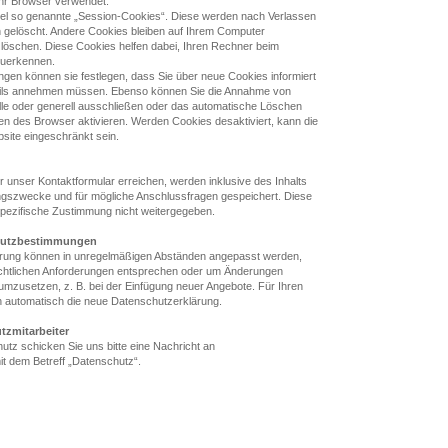
Ihr Browser verwendet.
el so genannte „Session-Cookies“. Diese werden nach Verlassen
h gelöscht. Andere Cookies bleiben auf Ihrem Computer
e löschen. Diese Cookies helfen dabei, Ihren Rechner beim
zuerkennen.
ngen können sie festlegen, dass Sie über neue Cookies informiert
ils annehmen müssen. Ebenso können Sie die Annahme von
lle oder generell ausschließen oder das automatische Löschen
en des Browser aktivieren. Werden Cookies desaktiviert, kann die
bsite eingeschränkt sein.
r unser Kontaktformular erreichen, werden inklusive des Inhalts
ungszwecke und für mögliche Anschlussfragen gespeichert. Diese
pezifische Zustimmung nicht weitergegeben.
hutzbestimmungen
rung können in unregelmäßigen Abständen angepasst werden,
rechtlichen Anforderungen entsprechen oder um Änderungen
umzusetzen, z. B. bei der Einfügung neuer Angebote. Für Ihren
n automatisch die neue Datenschutzerklärung.
tzmitarbeiter
tz schicken Sie uns bitte eine Nachricht an
 dem Betreff „Datenschutz“.